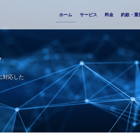
ホーム
サービス
料金
約款・重
e
に対応した
。