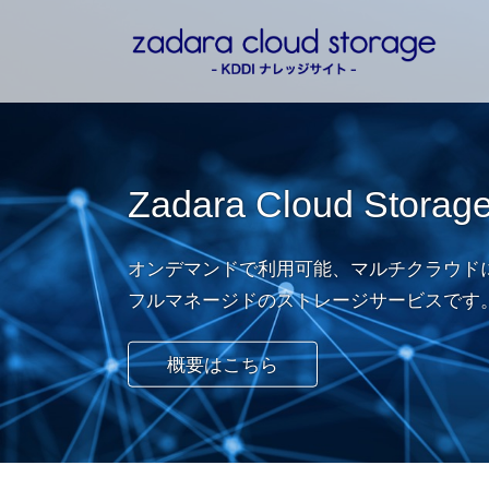
コ
ナ
ン
ビ
テ
ゲ
ン
ー
ツ
シ
に
ョ
移
ン
Zadara Cloud Storag
動
に
移
動
オンデマンドで利用可能、マルチクラウド
フルマネージドのストレージサービスです
概要はこちら